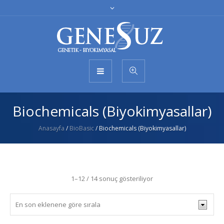
Biochemicals (Biyokimyasallar)
Anasayfa
/
BioBasic
/ Biochemicals (Biyokimyasallar)
1–12 / 14 sonuç gösteriliyor