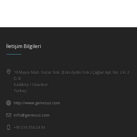
İletişim Bilgileri
19 Mayıs Mah. Yazar Sok. (Eski Aydın Sok.) Çağlar Apt. No: 2 K: 2
D: 8
Kadıköy / İstanbul
Turkey
http://www.genesuz.com
info@genesuz.com
+90 216 356 24 93