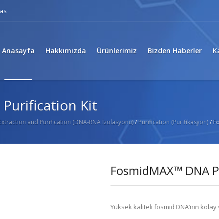
eas
Anasayfa
Hakkımızda
Ürünlerimiz
Bizden Haberler
K
rification Kit
Extraction and Purification (DNA-RNA İzolasyonu)
/
Purification (Purifikasyon)
/ F
FosmidMAX™ DNA Pur
Yüksek kaliteli fosmid DNA’nın kolay 