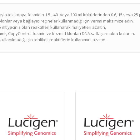
asıyla tek kopya fosmidin 1.5-, 40- veya 100 ml kültürlerinden 0.6, 15 veya 2
olonlar veya bağlayıcı reçineler kullanmadığı için verimi maksimize edin.
htiyacınız olan reaktifleri kullanarak maliyetleri azaltın.
nmiş CopyControl fosmid ve kozmid klonları DNA saflaştırmakta kullanın.
llanılmadığı için tehlikeli reaktiflerin kullanımını azaltın.