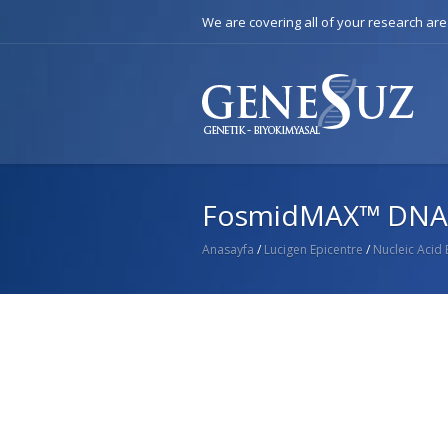
We are covering all of your research ar
FosmidMAX™ DNA Pu
Anasayfa
/
Lucigen Epicentre
/
Nucleic Acid 