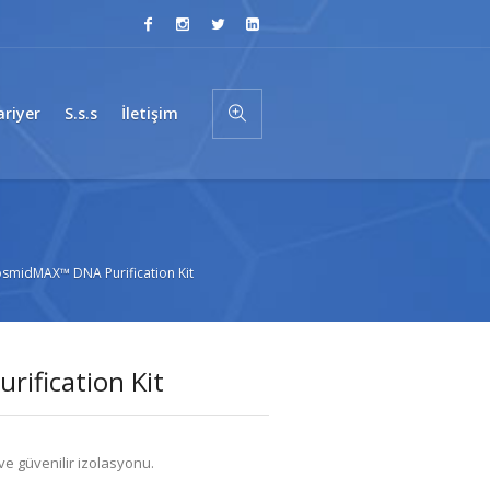
ariyer
S.s.s
İletişim
osmidMAX™ DNA Purification Kit
ification Kit
ve güvenilir izolasyonu.