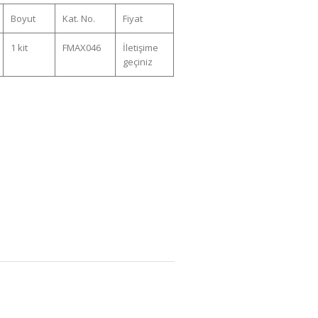
Boyut
Kat. No.
Fiyat
1 kit
FMAX046
İletişime
geçiniz