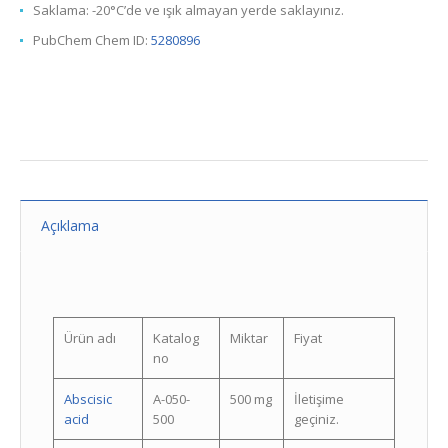
Saklama: -20°C’de ve ışık almayan yerde saklayınız.
PubChem Chem ID:
5280896
Açıklama
Ürün adı
Katalog
Miktar
Fiyat
no
Abscisic
A-050-
500 mg
İletişime
acid
500
geçiniz.