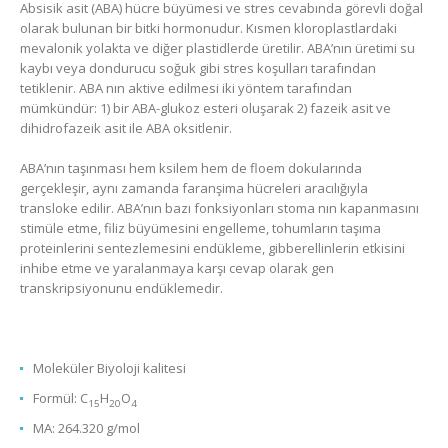
Absisik asit (ABA) hücre büyümesi ve stres cevabında görevli doğal
olarak bulunan bir bitki hormonudur. Kısmen kloroplastlardaki
mevalonik yolakta ve diğer plastidlerde üretilir. ABA’nın üretimi su
kaybı veya dondurucu soğuk gibi stres koşulları tarafından
tetiklenir. ABA nın aktive edilmesi iki yöntem tarafından
mümkündür: 1) bir ABA-glukoz esteri oluşarak 2) fazeik asit ve
dihidrofazeik asit ile ABA oksitlenir.
ABA’nın taşınması hem ksilem hem de floem dokularında
gerçekleşir, aynı zamanda faranşima hücreleri aracılığıyla
transloke edilir. ABA’nın bazı fonksiyonları stoma nın kapanmasını
stimüle etme, filiz büyümesini engelleme, tohumların taşıma
proteinlerini sentezlemesini endükleme, gibberellinlerin etkisini
inhibe etme ve yaralanmaya karşı cevap olarak gen
transkripsiyonunu endüklemedir.
Moleküler Biyoloji kalitesi
Formül: C
H
O
15
20
4
MA: 264.320 g/mol