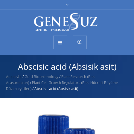
Abscisic acid (Absisik asit)
Anasayfa
/
Gold Biotechnology
/
Plant Research (Bitki
Araştırmaları)
/
Plant Cell Growth Regulators (Bitki Hücresi Büyüme
Düzenleyicileri)
/ Abscisic acid (Absisik asit)