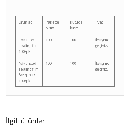
Ürün adı
Pakette
Kutuda
Fiyat
birim
birim
Common
100
100
İletişime
sealing film
geçiniz.
100/pk
Advanced
100
100
İletişime
sealing film
geçiniz.
for q PCR
100/pk
İlgili ürünler