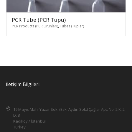
PCR Tube (PCR Tüpü)
PCR Products (PCR Ürünleri)
,
Tubes (Tüpler)
İletişim Bilgileri
19 Mayıs Mah. Yazar Sok. (Eski Aydın Sok.) Çağlar Apt. No: 2 K: 2
D: 8
Kadıköy / İstanbul
Turkey