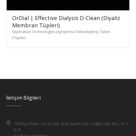
OrDial | Effective Dialysis D-Clean (Diyaliz
Membran Tüpleri)
Seperation Technologies (Ayrıştırma Teknolojileri)
,
Tubes
(Tüpler)
İletişim Bilgileri
19 Mayıs Mah. Yazar Sok. (Eski Aydın Sok.) Çağlar Apt. No: 2 K: 2
D: 8
Kadıköy / İstanbul