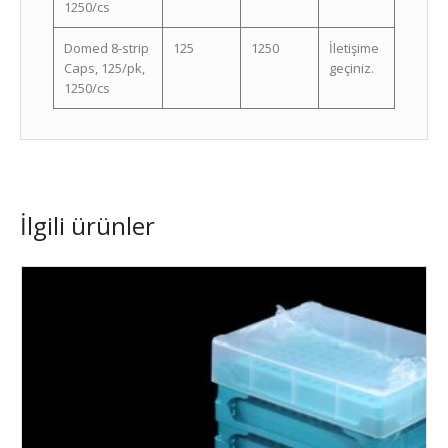
1250/cs
Domed 8-strip
125
1250
İletişime
Caps, 125/pk,
geçiniz.
1250/cs
İlgili ürünler