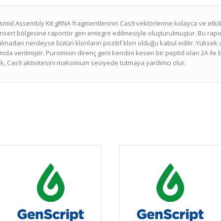
mid Assembly Kit gRNA fragmentlerinin Cas9 vektörlerine kolayca ve etkili 
NA insert bölgesine raportör gen entegre edilmesiyle oluşturulmuştur. Bu ra
madan nerdeyse bütün klonların pozitif klon olduğu kabul edilir. Yüksek 
a verilmiştir. Puromisin direnç geni kendini kesen bir peptid olan 2A ile
ak, Cas9 aktivitesini maksimum seviyede tutmaya yardımcı olur.