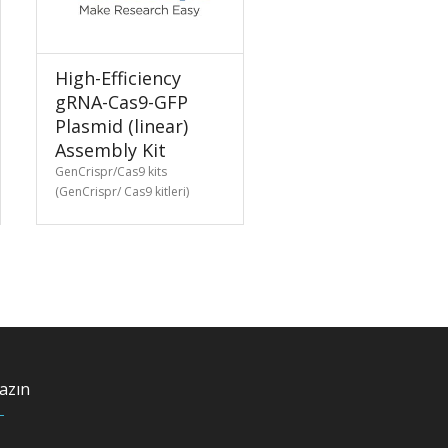
High-Efficiency
gRNA-Cas9-GFP
Plasmid (linear)
Assembly Kit
GenCrispr/Cas9 kits
(GenCrispr/ Cas9 kitleri)
azın