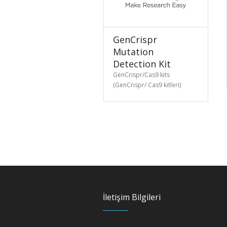
GenCrispr
Mutation
Detection Kit
GenCrispr/Cas9 kits
(GenCrispr/ Cas9 kitleri)
İletişim Bilgileri