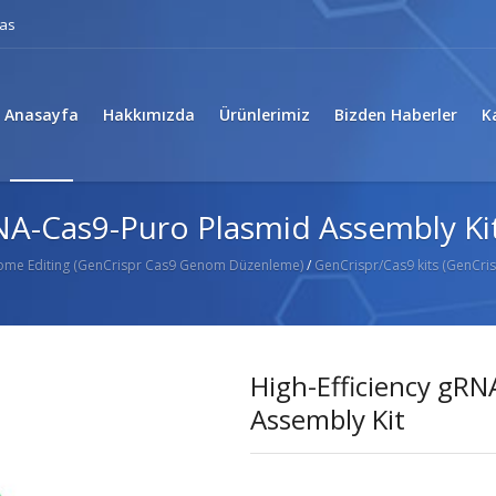
eas
Anasayfa
Hakkımızda
Ürünlerimiz
Bizden Haberler
K
RNA-Cas9-Puro Plasmid Assembly Ki
ome Editing (GenCrispr Cas9 Genom Düzenleme)
/
GenCrispr/Cas9 kits (GenCrisp
High-Efficiency gR
Assembly Kit