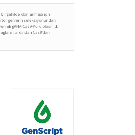
bir şekilde klonlanması için
portör genlerin seleksiyonundan
verimli gRNA-Cas9-Puro plasmid,
 bağlanır, ardından Cas9’dan