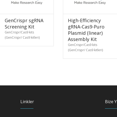
GenCrispr sgRNA
High-Efficiency
Screening Kit
gRNA-Cas9-Puro
Plasmid (linear)
GenCrispr/Cas9 kits
(GenCrispr/ Cas9 kitleri)
Assembly Kit
GenCrispr/Cas9 kits
(GenCrispr/ Cas9 kitleri)
Linkler
Bize Y