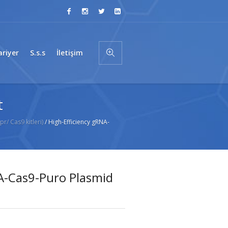
ariyer
S.s.s
İletişim
t
r/ Cas9 kitleri)
/ High-Efficiency gRNA-
NA-Cas9-Puro Plasmid