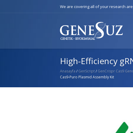
We are covering all of your research ar
High-Efficiency g
Anasayfa
/
GenScript
/
GenCrispr Cas9 Gen
Cas9-Puro Plasmid Assembly Kit