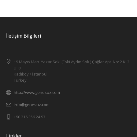
İletişim Bilgileri
19 Mayıs Mah. Yazar Sok. (Eski Aydın Sok.) Çağlar Apt. No: 2 K: 2
D: 8
Kadıköy / İstanbul
Turkey
http://www.genesuz.com
info@genesuz.com
+90 216 356 24 93
Linkler