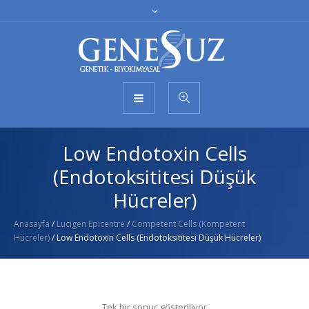
Low Endotoxin Cells
(Endotoksititesi Düşük
Hücreler)
Anasayfa
/
Lucigen Epicentre
/
Competent Cells (Kompetent
Hücreler)
/ Low Endotoxin Cells (Endotoksititesi Düşük Hücreler)
Tek bir sonuç gösteriliyor