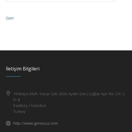
Geri
İletişim Bilgileri
19 Mayıs Mah. Yazar Sok. (Eski Aydın Sok.) Çağlar Apt. No: 2 K: 2
D: 8
Kadıköy / İstanbul
Turkey
http://www.genesuz.com