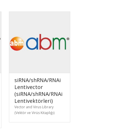
siRNA/shRNA/RNAi
Lentivector
(siRNA/shRNA/RNAi
Lentivektörleri)
Vector and Virus Library
(Vektör ve Virüs Kitaplığı)