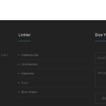
Linkler
Bize Y
 Sok.)
Hakkımızda
Ürünlerimiz
Haberler
S.s.s
Bize Ulaşın