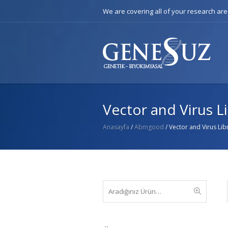
We are covering all of your research ar
Vector and Virus Li
Anasayfa
/
Abmgood
/ Vector and Virus Libr