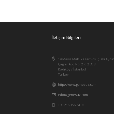
İletişim Bilgileri
19 Mayıs Mah. Yazar Sok. (Eski Aydın
Çağlar Apt. No: 2 K: 2 D: 8
Kadıköy / İstanbul
Turkey
http://www.genesuz.com
info@genesuz.com
+90 216 356 24 93