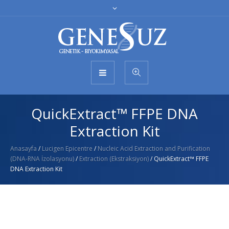
QuickExtract™ FFPE DNA
Extraction Kit
Anasayfa
/
Lucigen Epicentre
/
Nucleic Acid Extraction and Purification
(DNA-RNA İzolasyonu)
/
Extraction (Ekstraksiyon)
/ QuickExtract™ FFPE
DNA Extraction Kit