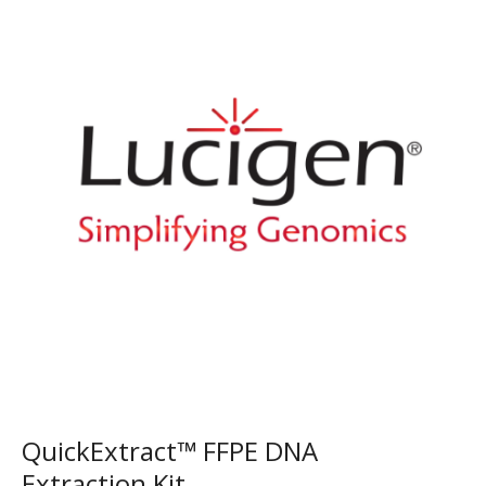
QuickExtract™ FFPE DNA
Extraction Kit