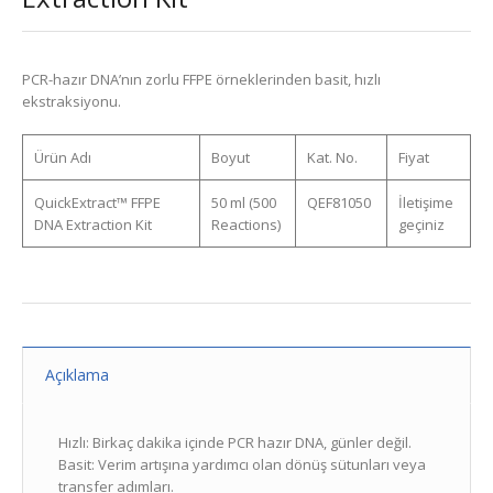
PCR-hazır DNA’nın zorlu FFPE örneklerinden basit, hızlı
ekstraksiyonu.
Ürün Adı
Boyut
Kat. No.
Fiyat
QuickExtract™ FFPE
50 ml (500
QEF81050
İletişime
DNA Extraction Kit
Reactions)
geçiniz
Açıklama
Hızlı: Birkaç dakika içinde PCR hazır DNA, günler değil.
Basit: Verim artışına yardımcı olan dönüş sütunları veya
transfer adımları.