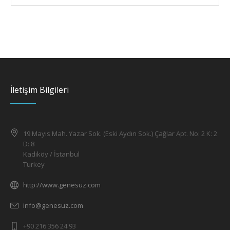
İletişim Bilgileri
19 Mayıs Mah. Yazar Sok. (Eski Aydın Sok.) Çağlar Apt. No: 2 K: 2
D: 8
Kadıköy / İstanbul
Turkey
http://www.genesuz.com
info@genesuz.com
+90 216 356 24 93