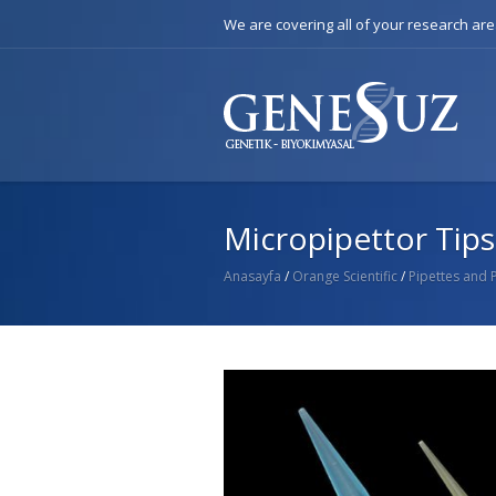
We are covering all of your research ar
Micropipettor Tips
Anasayfa
/
Orange Scientific
/
Pipettes and P