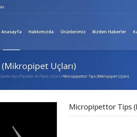
eas
Anasayfa
Hakkımızda
Ürünlerimiz
Bizden Haberler
K
 (Mikropipet Uçları)
ipette tips (Pipetler ve Pipet Uçları)
/ Micropipettor Tips (Mikropipet Uçları)
Micropipettor Tips (