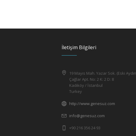
İletişim Bilgileri
19 Mayıs Mah. Yazar Sok. (Eski Aydın
Çağlar Apt. No: 2 K: 2 D: 8
Kadıköy / İstanbul
Turkey
http://www.genesuz.com
info@genesuz.com
+90 216 356 24 93