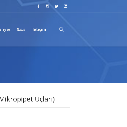
ariyer
S.s.s
İletişim
Mikropipet Uçları)