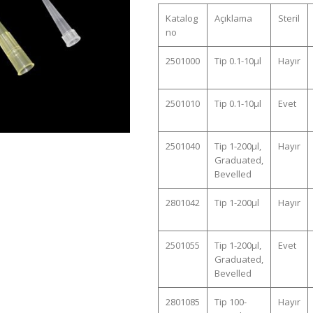
Katalog
Açıklama
Steril
no
2501000
Tip 0.1-10µl
Hayır
2501010
Tip 0.1-10µl
Evet
2501040
Tip 1-200µl,
Hayır
Graduated,
Bevelled
2801042
Tip 1-200µl
Hayır
2501055
Tip 1-200µl,
Evet
Graduated,
Bevelled
2801085
Tip 100-
Hayır