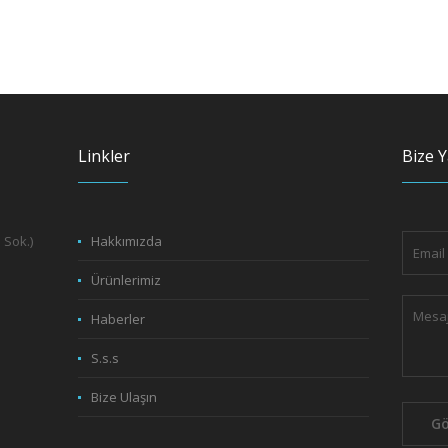
Linkler
Bize Y
 Sok.)
Hakkımızda
Ürünlerimiz
Haberler
S.s.s
Bize Ulaşın