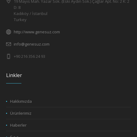
19 Mayıs Mah. Yazar Sok. (Eski Aydın Sok.) Çağlar Apt. No: 2 K: 2
D: 8
Kadıköy / İstanbul
Turkey
http://www.genesuz.com
info@genesuz.com
+90 216 356 24 93
Linkler
Hakkımızda
Ürünlerimiz
Haberler