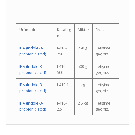
Ürün adı
Katalog
Miktar
Fiyat
no
IPA (Indole-3-
I-410-
250 g
İletişime
propionic acid)
250
geçiniz.
IPA (Indole-3-
I-410-
500 g
İletişime
propionic acid)
500
geçiniz.
IPA (Indole-3-
I-410-1
1 kg
İletişime
propionic acid)
geçiniz.
IPA (Indole-3-
I-410-
2.5 kg
İletişime
propionic acid)
2.5
geçiniz.