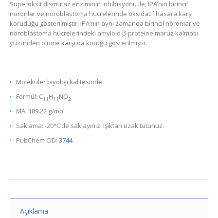
Süperoksit dismutaz enziminin inhibisyonu ile, IPA’nın birincil
nöronlar ve nöroblastoma hücrelerinde oksidatif hasara karşı
koruduğu gösterilmiştir. IPA’nın aynı zamanda birincil nöronlar ve
nöroblastoma hücrelerindeki amyloid β-proteine maruz kalması
yüzünden ölüme karşı da koruğu gösterilmiştir.
Moleküler biyoloji kalitesinde
Formül: C
H
NO
11
11
2
MA: 189.22 g/mol
Saklama: -20°C’de saklayınız. Işıktan uzak tutunuz.
PubChem CID:
3744
Açıklama