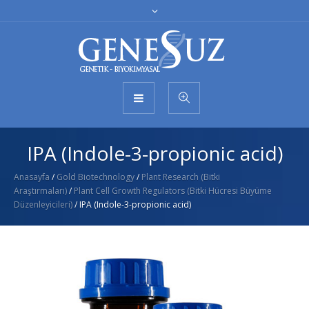
IPA (Indole-3-propionic acid)
Anasayfa
/
Gold Biotechnology
/
Plant Research (Bitki
Araştırmaları)
/
Plant Cell Growth Regulators (Bitki Hücresi Büyüme
Düzenleyicileri)
/ IPA (Indole-3-propionic acid)