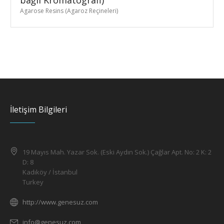
Agarose Resins (Agaroz Reçineleri)
İletişim Bilgileri
19 Mayıs Mah. Yazar Sok. (Eski Aydın Sok.) Çağlar Apt. No: 2 K: 2
D: 8
Kadıköy / İstanbul
Turkey
http://www.genesuz.com
info@genesuz.com