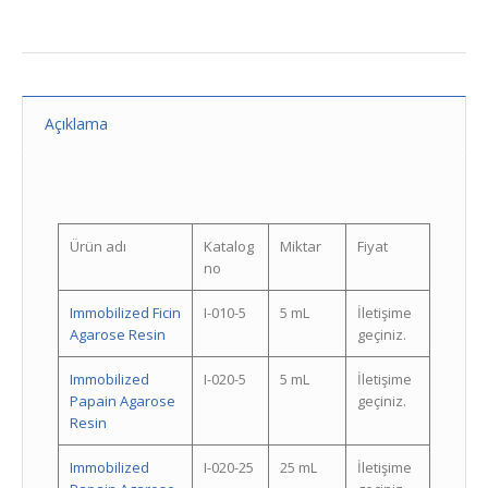
Açıklama
Ürün adı
Katalog
Miktar
Fiyat
no
Immobilized Ficin
I-010-5
5 mL
İletişime
Agarose Resin
geçiniz.
Immobilized
I-020-5
5 mL
İletişime
Papain Agarose
geçiniz.
Resin
Immobilized
I-020-25
25 mL
İletişime