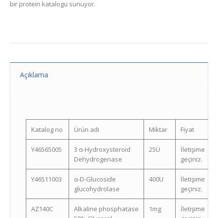
bir protein katalogu sunuyor.
Açıklama
Katalog no
Ürün adı
Miktar
Fiyat
Y46565005
3 α-Hydroxysteroid
25U
İletişime
Dehydrogenase
geçiniz.
Y46511003
α-D-Glucoside
400U
İletişime
glucohydrolase
geçiniz.
AZ140C
Alkaline phosphatase
1mg
İletişime