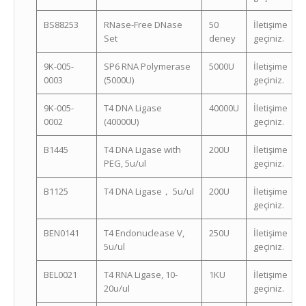
BS88253
RNase-Free DNase
50
İletişime
Set
deney
geçiniz.
9K-005-
SP6 RNA Polymerase
5000U
İletişime
0003
(5000U)
geçiniz.
9K-005-
T4 DNA Ligase
40000U
İletişime
0002
(40000U)
geçiniz.
B1445
T4 DNA Ligase with
200U
İletişime
PEG, 5u/ul
geçiniz.
B1125
T4 DNA Ligase， 5u/ul
200U
İletişime
geçiniz.
BEN0141
T4 Endonuclease V,
250U
İletişime
5u/ul
geçiniz.
BEL0021
T4 RNA Ligase, 10-
1KU
İletişime
20u/ul
geçiniz.