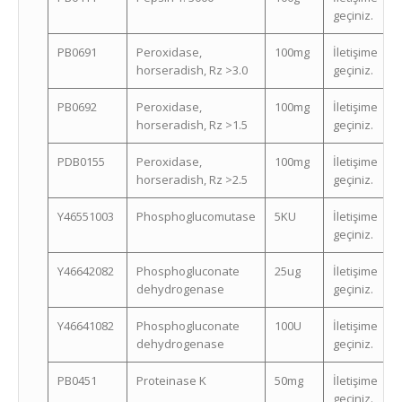
geçiniz.
PB0691
Peroxidase,
100mg
İletişime
horseradish, Rz >3.0
geçiniz.
PB0692
Peroxidase,
100mg
İletişime
horseradish, Rz >1.5
geçiniz.
PDB0155
Peroxidase,
100mg
İletişime
horseradish, Rz >2.5
geçiniz.
Y46551003
Phosphoglucomutase
5KU
İletişime
geçiniz.
Y46642082
Phosphogluconate
25ug
İletişime
dehydrogenase
geçiniz.
Y46641082
Phosphogluconate
100U
İletişime
dehydrogenase
geçiniz.
PB0451
Proteinase K
50mg
İletişime
geçiniz.