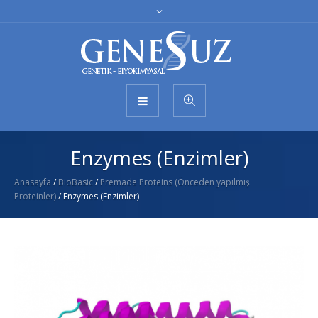
Enzymes (Enzimler)
Anasayfa
/
BioBasic
/
Premade Proteins (Önceden yapılmış
Proteinler)
/ Enzymes (Enzimler)