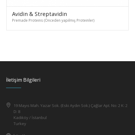
Avidin & Streptavidin
Premade Proteins (Önceden yapılmış Proteinler)
İletişim Bilgileri
19 Mayıs Mah. Yazar Sok. (Eski Aydın Sok.) Çağlar Apt. No: 2 K: 2
D: 8
Kadıköy / İstanbul
Turkey