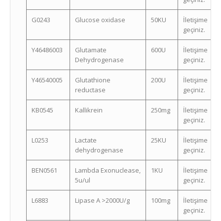
G0243
Glucose oxidase
50KU
İletişime
geçiniz.
Y46486003
Glutamate
600U
İletişime
Dehydrogenase
geçiniz.
Y46540005
Glutathione
200U
İletişime
reductase
geçiniz.
KB0545
Kallikrein
250mg
İletişime
geçiniz.
L0253
Lactate
25KU
İletişime
dehydrogenase
geçiniz.
BEN0561
Lambda Exonuclease,
1KU
İletişime
5u/ul
geçiniz.
L6883
Lipase A >2000U/g
100mg
İletişime
geçiniz.