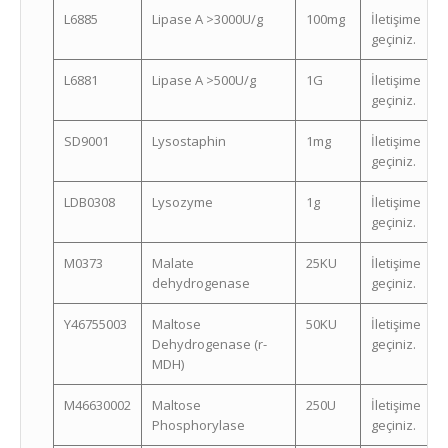
L6885
Lipase A >3000U/g
100mg
İletişime
geçiniz.
L6881
Lipase A >500U/g
1G
İletişime
geçiniz.
SD9001
Lysostaphin
1mg
İletişime
geçiniz.
LDB0308
Lysozyme
1g
İletişime
geçiniz.
M0373
Malate
25KU
İletişime
dehydrogenase
geçiniz.
Y46755003
Maltose
50KU
İletişime
Dehydrogenase (r-
geçiniz.
MDH)
M46630002
Maltose
250U
İletişime
Phosphorylase
geçiniz.