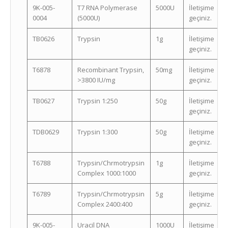
9K-005-
T7 RNA Polymerase
5000U
İletişime
0004
(5000U)
geçiniz.
TB0626
Trypsin
1g
İletişime
geçiniz.
T6878
Recombinant Trypsin,
50mg
İletişime
>3800 IU/mg
geçiniz.
TB0627
Trypsin 1:250
50g
İletişime
geçiniz.
TDB0629
Trypsin 1:300
50g
İletişime
geçiniz.
T6788
Trypsin/Chrmotrypsin
1g
İletişime
Complex 1000:1000
geçiniz.
T6789
Trypsin/Chrmotrypsin
5g
İletişime
Complex 2400:400
geçiniz.
9K-005-
Uracil DNA
1000U
İletişime