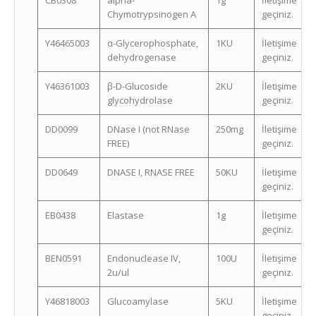
CB0308
alpha-
1g
İletişime
Chymotrypsinogen A
geçiniz.
Y46465003
α-Glycerophosphate,
1KU
İletişime
dehydrogenase
geçiniz.
Y46361003
β-D-Glucoside
2KU
İletişime
glycohydrolase
geçiniz.
DD0099
DNase I (not RNase
250mg
İletişime
FREE)
geçiniz.
DD0649
DNASE I, RNASE FREE
50KU
İletişime
geçiniz.
EB0438
Elastase
1g
İletişime
geçiniz.
BEN0591
Endonuclease IV,
100U
İletişime
2u/ul
geçiniz.
Y46818003
Glucoamylase
5KU
İletişime
geçiniz.