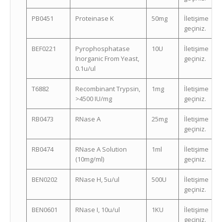
PB0451
Proteinase K
50mg
İletişime
geçiniz.
BEF0221
Pyrophosphatase
10U
İletişime
Inorganic From Yeast,
geçiniz.
0.1u/ul
T6882
Recombinant Trypsin,
1mg
İletişime
>4500 IU/mg
geçiniz.
RB0473
RNase A
25mg
İletişime
geçiniz.
RB0474
RNase A Solution
1ml
İletişime
(10mg/ml)
geçiniz.
BEN0202
RNase H, 5u/ul
500U
İletişime
geçiniz.
BEN0601
RNase I, 10u/ul
1KU
İletişime
geçiniz.