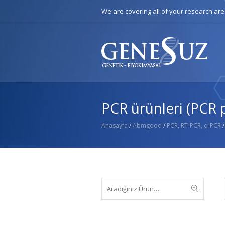
We are covering all of your research ar
PCR ürünleri (PCR 
Anasayfa
/
Abmgood
/
PCR, RT-PCR, q-PCR
/