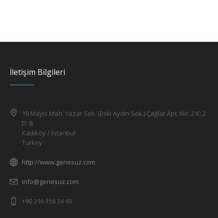
İletişim Bilgileri
19 Mayıs Mah. Yazar Sok. (Eski Aydın Sok.) Çağlar Apt. No: 2 K: 2
D: 8
Kadıköy / İstanbul
Turkey
http://www.genesuz.com
info@genesuz.com
+90 216 356 24 93