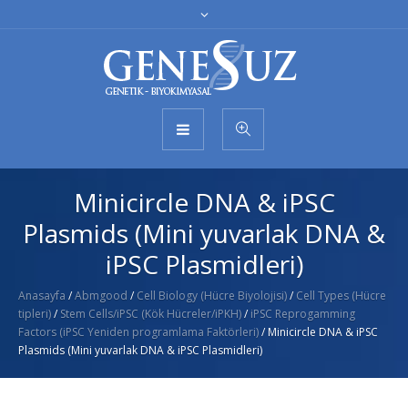
Minicircle DNA & iPSC
Plasmids (Mini yuvarlak DNA &
iPSC Plasmidleri)
Anasayfa
/
Abmgood
/
Cell Biology (Hücre Biyolojisi)
/
Cell Types (Hücre
tipleri)
/
Stem Cells/iPSC (Kök Hücreler/iPKH)
/
iPSC Reprogamming
Factors (iPSC Yeniden programlama Faktörleri)
/ Minicircle DNA & iPSC
Plasmids (Mini yuvarlak DNA & iPSC Plasmidleri)