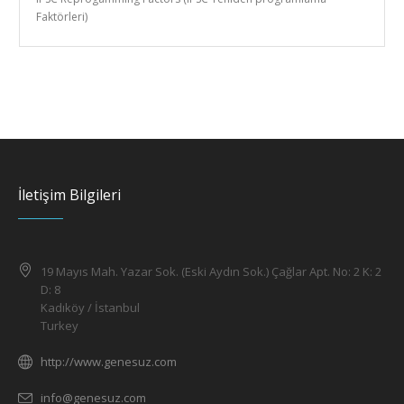
Faktörleri)
İletişim Bilgileri
19 Mayıs Mah. Yazar Sok. (Eski Aydın Sok.) Çağlar Apt. No: 2 K: 2
D: 8
Kadıköy / İstanbul
Turkey
http://www.genesuz.com
info@genesuz.com