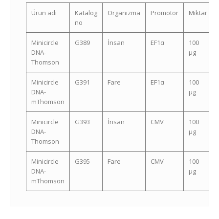
Ürün adı
Katalog
Organizma
Promotör
Miktar
no
Minicircle
G389
İnsan
EF1α
100
DNA-
μg
Thomson
Minicircle
G391
Fare
EF1α
100
DNA-
μg
mThomson
Minicircle
G393
İnsan
CMV
100
DNA-
μg
Thomson
Minicircle
G395
Fare
CMV
100
DNA-
μg
mThomson