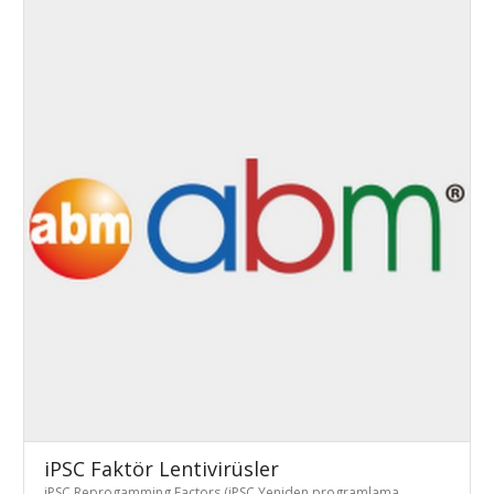
iPSC Faktör Lentivirüsler
iPSC Reprogamming Factors (iPSC Yeniden programlama