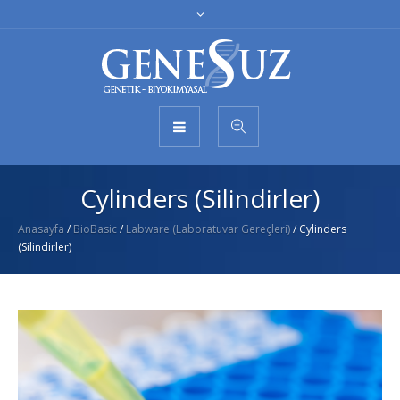
Cylinders (Silindirler)
Anasayfa
/
BioBasic
/
Labware (Laboratuvar Gereçleri)
/ Cylinders
(Silindirler)