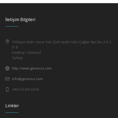
İletişim Bilgileri
19 Mayıs Mah. Yazar Sok. (Eski Aydın Sok.) Çağlar Apt. No: 2 K: 2
D: 8
Kadıköy / İstanbul
Turkey
http://www.genesuz.com
info@genesuz.com
+90 216 356 24 93
Linkler