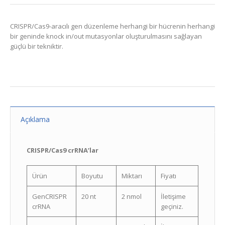
CRISPR/Cas9-aracılı gen düzenleme herhangi bir hücrenin herhangi
bir geninde knock in/out mutasyonlar oluşturulmasını sağlayan
güçlü bir tekniktir.
Açıklama
CRISPR/Cas9 crRNA’lar
Ürün
Boyutu
Miktarı
Fiyatı
GenCRISPR
20 nt
2 nmol
İletişime
crRNA
geçiniz.