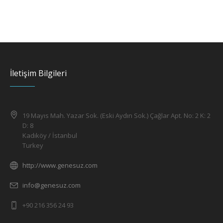
İletişim Bilgileri
19 Mayıs Mah. Yazar Sok. (Eski Aydın Sok.) Çağlar Apt. No: 2 K: 2
D: 8
Kadıköy / İstanbul
Turkey
http://www.genesuz.com
info@genesuz.com
+90 216 356 24 93