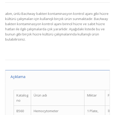
abm, ünlü BacAway bakteri kontaminasyon kontrol ajanı gibi hücre
kültürü çalışmaları için kullanışlı birçok ürün sunmaktadır. BacAway
bakteri kontaminasyon kontrol ajanı birincil hücre ve sabit hücre
hatları ile ilgili çalışmalarda çok yararlıdır. Aşağıdaki listede bu ve
bunun gibi birçok hücre kültürü çalışmalarında kullanışlı ürün
bulabilirsiniz.
Açıklama
Katalog
Ürün adı
Miktar
Fiyat
no
B560
Hemocytometer
1 Plate,
İleti