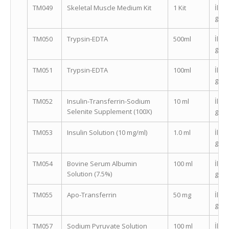
TM049
Skeletal Muscle Medium Kit
1 Kit
İleti
geçi
TM050
Trypsin-EDTA
500ml
İleti
geçi
TM051
Trypsin-EDTA
100ml
İleti
geçi
TM052
Insulin-Transferrin-Sodium
10 ml
İleti
Selenite Supplement (100X)
geçi
TM053
Insulin Solution (10 mg/ml)
1.0 ml
İleti
geçi
TM054
Bovine Serum Albumin
100 ml
İleti
Solution (7.5%)
geçi
TM055
Apo-Transferrin
50 mg
İleti
geçi
TM057
Sodium Pyruvate Solution
100 ml
İleti