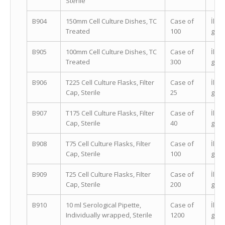
Sterile
B904
150mm Cell Culture Dishes, TC
Case of
İleti
Treated
100
geçi
B905
100mm Cell Culture Dishes, TC
Case of
İleti
Treated
300
geçi
B906
T225 Cell Culture Flasks, Filter
Case of
İleti
Cap, Sterile
25
geçi
B907
T175 Cell Culture Flasks, Filter
Case of
İleti
Cap, Sterile
40
geçi
B908
T75 Cell Culture Flasks, Filter
Case of
İleti
Cap, Sterile
100
geçi
B909
T25 Cell Culture Flasks, Filter
Case of
İleti
Cap, Sterile
200
geçi
B910
10 ml Serological Pipette,
Case of
İleti
Individually wrapped, Sterile
1200
geçi