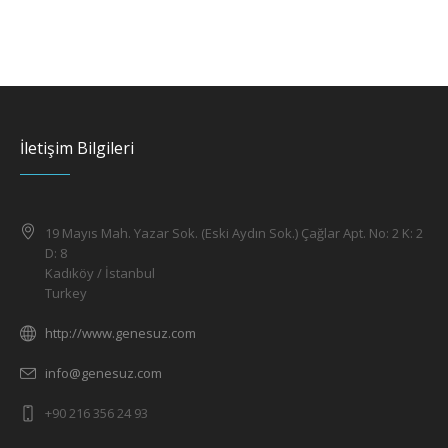
İletişim Bilgileri
19 Mayıs Mah. Yazar Sok. (Eski Aydın Sok.) Çağlar Apt. No: 2 K: 2
D: 8
Kadıköy / İstanbul
Turkey
http://www.genesuz.com
info@genesuz.com
+90 216 356 24 93