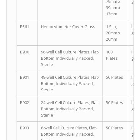
79mm x
geçi
39mm x
13mm
B561
Hemocytometer Cover Glass
1 Slip,
İleti
20mm x
geçi
20mm
B900
96-well Cell Culture Plates, Flat-
100
İleti
Bottom, Individually Packed,
Plates
geçi
Sterile
B901
48-well Cell Culture Plates, Flat-
50 Plates
İleti
Bottom, Individually Packed,
geçi
Sterile
B902
24-well Cell Culture Plates, Flat-
50 Plates
İleti
Bottom, Individually Packed,
geçi
Sterile
B903
6-well Cell Culture Plates, Flat-
50 Plates
İleti
Bottom, Individually Packed,
geçi