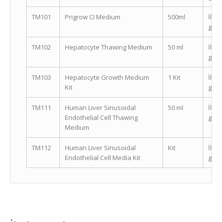
TM101
Prigrow CI Medium
500ml
İleti
geçi
TM102
Hepatocyte Thawing Medium
50 ml
İleti
geçi
TM103
Hepatocyte Growth Medium
1 Kit
İleti
Kit
geçi
TM111
Human Liver Sinusoidal
50 ml
İleti
Endothelial Cell Thawing
geçi
Medium
TM112
Human Liver Sinusoidal
Kit
İleti
Endothelial Cell Media Kit
geçi