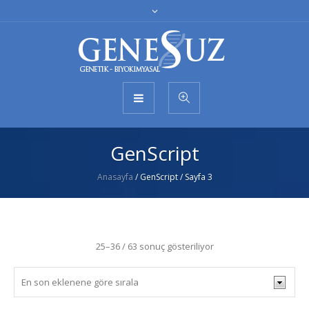
GenScript
Anasayfa
/ GenScript / Sayfa 3
25–36 / 63 sonuç gösteriliyor