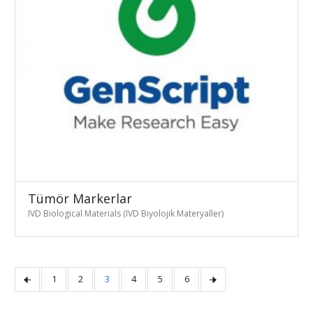
Tümör Markerlar
IVD Biological Materials (IVD Biyolojik Materyaller)
1
2
3
4
5
6