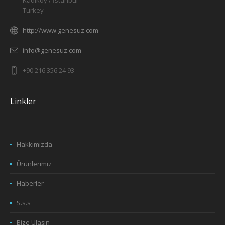
Kadıköy / İstanbul
Turkey
http://www.genesuz.com
info@genesuz.com
+90 216 356 24 93
Linkler
Hakkımızda
Ürünlerimiz
Haberler
S.s.s
Bize Ulaşın