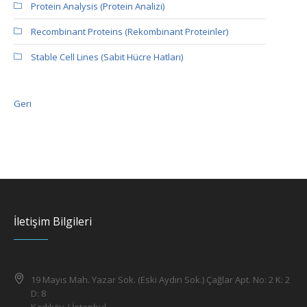
Protein Analysis (Protein Analizi)
Recombinant Proteins (Rekombinant Proteinler)
Stable Cell Lines (Sabit Hücre Hatları)
Geri
İletişim Bilgileri
19 Mayıs Mah. Yazar Sok. (Eski Aydın Sok.) Çağlar Apt. No: 2 K: 2
D: 8